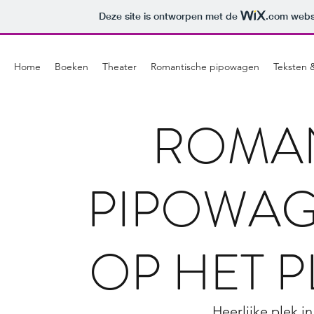
Deze site is ontworpen met de
.com
websi
Home
Boeken
Theater
Romantische pipowagen
Teksten 
ROMA
PIPOWA
OP HET 
Heerlijke plek 